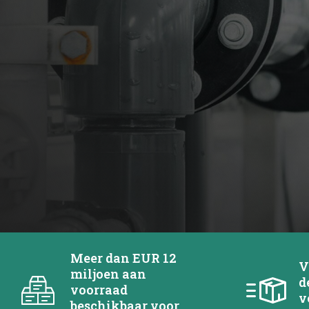
Meer dan EUR 12
V
miljoen aan
d
voorraad
v
beschikbaar voor