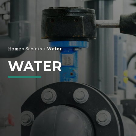
BE
EN
ES
PT
Home
»
Sectors
»
Water
WATER