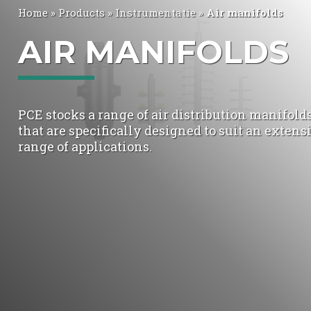
Home
»
Products
»
Instrumentatie
»
Air manifolds
AIR MANIFOLDS
PCE stocks a range of air distribution manifold
that are specifically designed to suit an extens
range of applications.