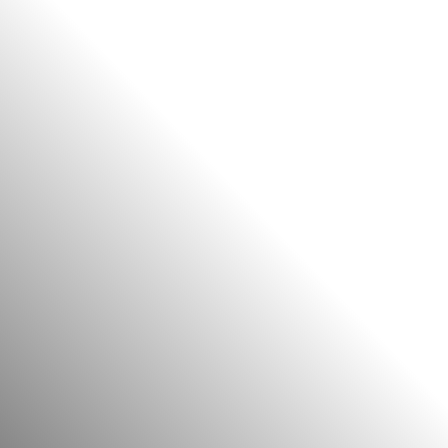
BE
EN
ES
PT