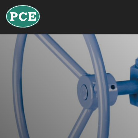
NL
DE
FR