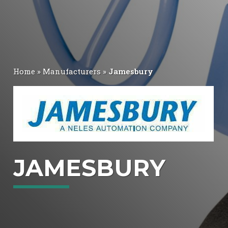
BE
EN
ES
PT
Home
»
Manufacturers
»
Jamesbury
JAMESBURY