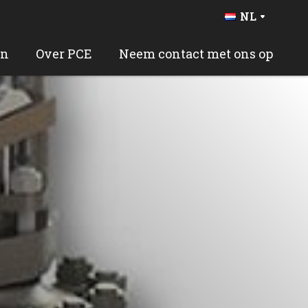
NL
DE
FR
en
Over PCE
Neem contact met ons op
BE
EN
ES
PT