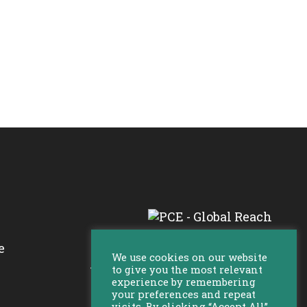
e
Bekijk al onze locaties
We use cookies on our website
to give you the most relevant
experience by remembering
your preferences and repeat
visits. By clicking “Accept All”,