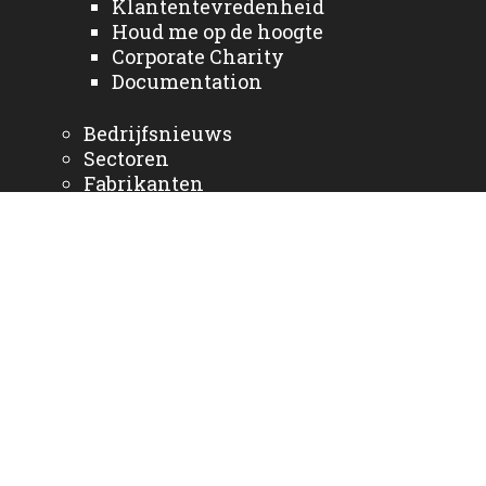
Klantentevredenheid
Houd me op de hoogte
Corporate Charity
Documentation
Bedrijfsnieuws
Sectoren
Fabrikanten
Diensten
Neem contact met ons
op
Home NL
Producten
Privacy Policy
Sign up to receive updates